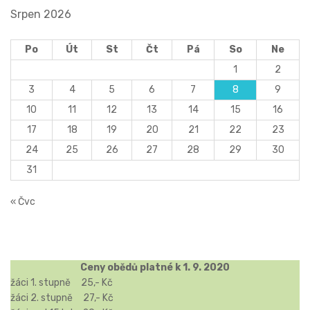
Srpen 2026
Po
Út
St
Čt
Pá
So
Ne
1
2
3
4
5
6
7
8
9
10
11
12
13
14
15
16
17
18
19
20
21
22
23
24
25
26
27
28
29
30
31
« Čvc
Ceny obědů platné k 1. 9. 2020
žáci 1. stupně 25,- Kč
žáci 2. stupně 27,- Kč