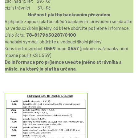
žáci nad 15 let 29,- Kč
cizí strávníci 57,- Kč
Možnost platby bankovním převodem
V případě zájmu o platbu obědů bankovním převodem se obraťte
na vedoucí školní jídelny, od které obdržíte potřebné informace.
Číslo účtu:
78-8179650287/0100
Variabilní symbol: obdržíte u vedoucí školní jídelny
Konstantní symbol:
0559
nebo
0557
(pokud u vaší banky není
možné použít KS 0559)
Do informace pro příjemce uveďte jméno strávníka a
měsíc, na který je platba určena
.