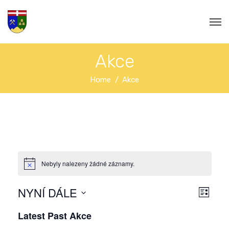
Akce
Home
Akce
Nebyly nalezeny žádné záznamy.
N
NYNÍ DÁLE
N
S
H
a
E
L
S
a
Latest Past Akce
Z
E
e
v
N
D
l