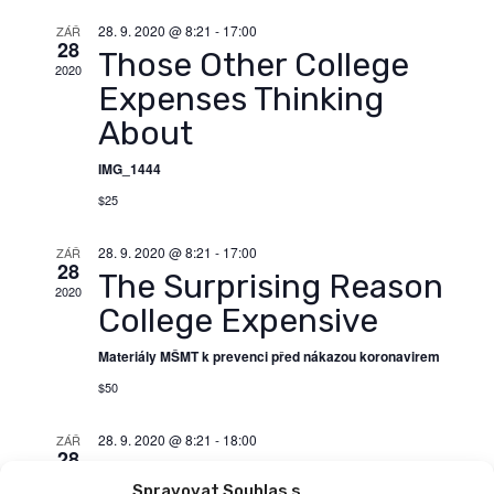
A
A
v
i
e
M
T
28. 9. 2020 @ 8:21
-
17:00
ZÁŘ
g
28
c
i
Those Other College
2020
t
a
Expenses Thinking
d
g
c
a
About
e
t
a
e
IMG_1444
p
c
.
$25
r
e
o
28. 9. 2020 @ 8:21
-
17:00
ZÁŘ
28
z
The Surprising Reason
p
2020
o
College Expensive
r
b
Materiály MŠMT k prevenci před nákazou koronavirem
r
o
$50
a
h
28. 9. 2020 @ 8:21
-
18:00
z
ZÁŘ
28
New Chicago
l
e
2020
Spravovat Souhlas s