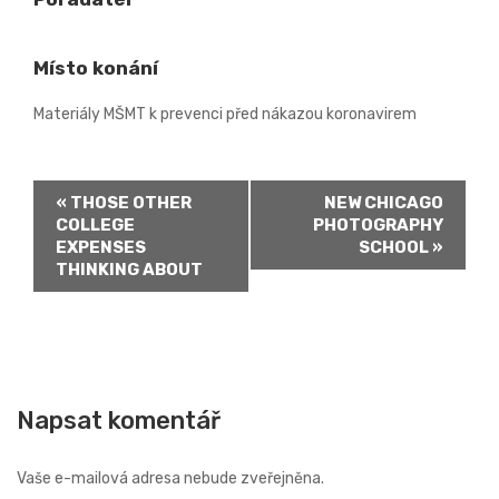
Místo konání
Materiály MŠMT k prevenci před nákazou koronavirem
E
«
THOSE OTHER
NEW CHICAGO
v
COLLEGE
PHOTOGRAPHY
EXPENSES
SCHOOL
»
e
THINKING ABOUT
n
t
N
a
Napsat komentář
v
i
Vaše e-mailová adresa nebude zveřejněna.
g