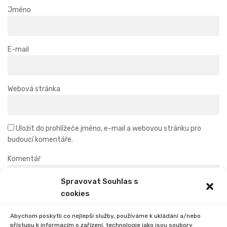
a
Jméno
t
i
E-mail
o
n
Webová stránka
Uložit do prohlížeče jméno, e-mail a webovou stránku pro
budoucí komentáře.
Komentář
Spravovat Souhlas s
cookies
Abychom poskytli co nejlepší služby, používáme k ukládání a/nebo
přístupu k informacím o zařízení, technologie jako jsou soubory