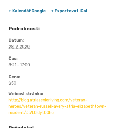
+ Kalendář Google
+ Exportovat iCal
Podrobnosti
Datum:
28. 9. 2020
Čas:
8:21 - 17:00
Cena:
$50
Webová stránka:
http://blog.atriaseniorliving.com/veteran-
heroes/veteran-russell-avery-atria-elizabethtown-
resident/#.VLOIdytQOho
Pořadatel