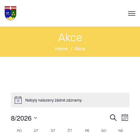
Akce
Home
Akce
Nebyly nalezeny žádné záznamy.
N
8/2026
N
M
H
a
Ě
S
a
L
K
PO
ÚT
ST
ČT
PÁ
SO
NE
S
e
v
E
Í
D
l